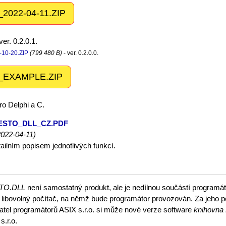
022-04-11.ZIP
r. 0.2.0.1.
10-20.ZIP
(799 480 B)
- ver. 0.2.0.0.
EXAMPLE.ZIP
o Delphi a C.
ESTO_DLL_CZ.PDF
2022-04-11)
ailním popisem jednotlivých funkcí.
STO.DLL
není samostatný produkt, ale je nedílnou součástí programáto
 libovolný počítač, na němž bude programátor provozován. Za jeho p
atel programátorů ASIX s.r.o. si může nové verze software
knihovn
s.r.o.