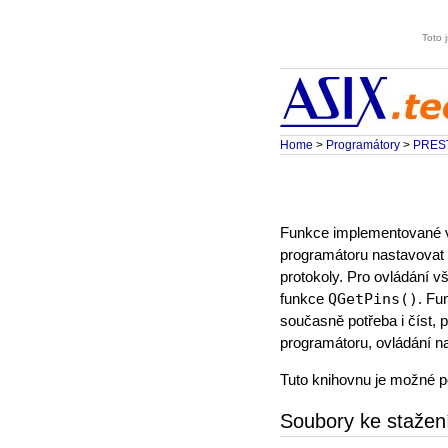
Toto 
Home
>
Programátory
>
PRES
Funkce implementované
programátoru nastavovat l
protokoly. Pro ovládání v
funkce
QGetPins()
. Fu
současně potřeba i číst, 
programátoru, ovládání na
Tuto knihovnu je možné 
Soubory ke stažen