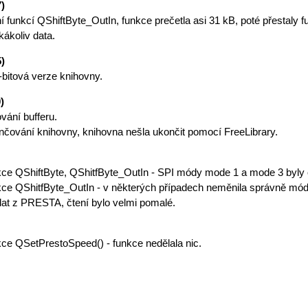
7)
 funkcí QShiftByte_OutIn, funkce prečetla asi 31 kB, poté přestaly 
kákoliv data.
5)
-bitová verze knihovny.
)
vání bufferu.
čování knihovny, knihovna nešla ukončit pomocí FreeLibrary.
ce QShiftByte, QShitfByte_OutIn - SPI módy mode 1 a mode 3 byly
ce QShitfByte_OutIn - v některých případech neměnila správně mód
at z PRESTA, čtení bylo velmi pomalé.
ce QSetPrestoSpeed() - funkce nedělala nic.