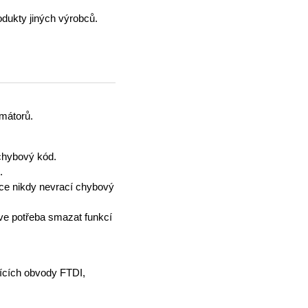
odukty jiných výrobců.
amátorů.
chybový kód.
.
kce nikdy nevrací chybový
ve potřeba smazat funkcí
jících obvody FTDI,