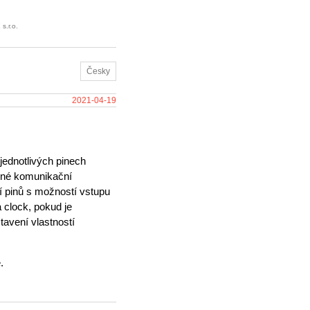
s.r.o.
Česky
2021-04-19
jednotlivých pinech
ůzné komunikační
ní pinů s možností vstupu
 clock, pokud je
tavení vlastností
.