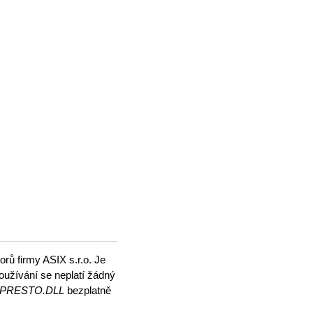
rů firmy ASIX s.r.o. Je
oužívání se neplatí žádný
a PRESTO.DLL
bezplatně