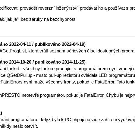
odifikovat, provádět reverzní inženýrství, prodávat ho a používat s pr
ak, jak je“, bez záruky na bezchybnost.
váno 2022-04-11 / publikováno 2022-04-19)
AGetProgList, která vrátí seznam sériových čísel dostupných progr
váno 2014-10-20 / publikováno 2014-11-25)
í funkcí - všechny funkce pracující s programátorem nyní vracejí 
e QSetDPullup - místo pull-up rezistoru ovládala LED programátoru
atalErrors nyní maže všechny fronty, pokud je FatalError. Tato fun
RESTO neotevře programátor, pokud je FatalError. Chybu je nejpr
1)
rání programátoru - když bylo k PC připojeno více zařízení využíva
kdy nešlo otevřít.