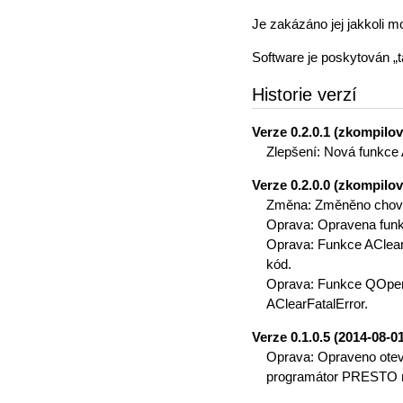
Je zakázáno jej jakkoli m
Software je poskytován „t
Historie verzí
Verze 0.2.0.1 (zkompilo
Zlepšení: Nová funkce 
Verze 0.2.0.0 (zkompilo
Změna: Změněno chován
Oprava: Opravena funkc
Oprava: Funkce AClearF
kód.
Oprava: Funkce QOpenP
AClearFatalError.
Verze 0.1.0.5 (2014-08-0
Oprava: Opraveno oteví
programátor PRESTO ně