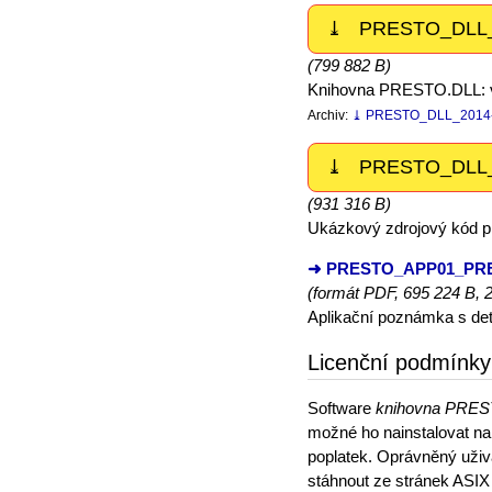
⤓ PRESTO_DLL_2
(799 882 B)
Knihovna PRESTO.DLL: ve
Archiv:
⤓ PRESTO_DLL_2014-
⤓ PRESTO_DLL_
(931 316 B)
Ukázkový zdrojový kód pr
➜ PRESTO_APP01_PR
(formát PDF, 695 224 B, 
Aplikační poznámka s det
Licenční podmínky
Software
knihovna PRE
možné ho nainstalovat na
poplatek. Oprávněný uživ
stáhnout ze stránek ASIX 