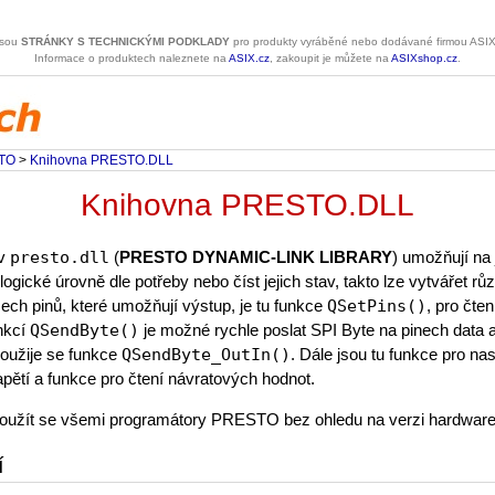
jsou
STRÁNKY S TECHNICKÝMI PODKLADY
pro produkty vyráběné nebo dodávané firmou ASIX 
Informace o produktech naleznete na
ASIX.cz
, zakoupit je můžete na
ASIXshop.cz
.
TO
>
Knihovna PRESTO.DLL
Knihovna PRESTO.DLL
 v
presto.dll
(
PRESTO DYNAMIC-LINK LIBRARY
) umožňují na 
ogické úrovně dle potřeby nebo číst jejich stav, takto lze vytvářet r
šech pinů, které umožňují výstup, je tu funkce
QSetPins()
, pro čte
nkcí
QSendByte()
je možné rychle poslat SPI Byte na pinech data a
použije se funkce
QSendByte_OutIn()
. Dále jsou tu funkce pro nas
pětí a funkce pro čtení návratových hodnot.
použít se všemi programátory PRESTO bez ohledu na verzi hardware
í