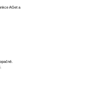
funkce AGet a
 opačně.
.